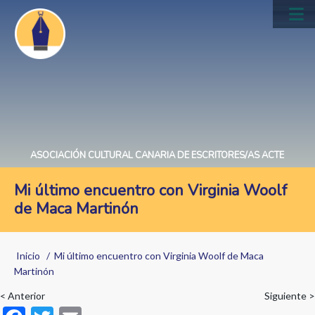
Pasar
al
Main
contenido
navig
principal
ASOCIACIÓN CULTURAL CANARIA DE ESCRITORES/AS ACTE
Mi último encuentro con Virginia Woolf
de Maca Martinón
Sobrescribir
Inicio
Mi último encuentro con Virginia Woolf de Maca
enlaces
Martinón
de
< Anterior
Siguiente >
F
T
E