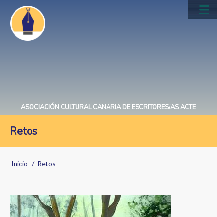
Pasar
al
Main
contenido
navig
principal
ASOCIACIÓN CULTURAL CANARIA DE ESCRITORES/AS ACTE
Retos
Sobrescribir
Inicio
Retos
enlaces
de
Image
ayuda