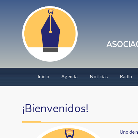
Pasar
User
al
account
contenido
principal
menu
ASOCIAC
Main
Inicio
Agenda
Noticias
Radio
navigation
¡Bienvenidos!
Uno de n