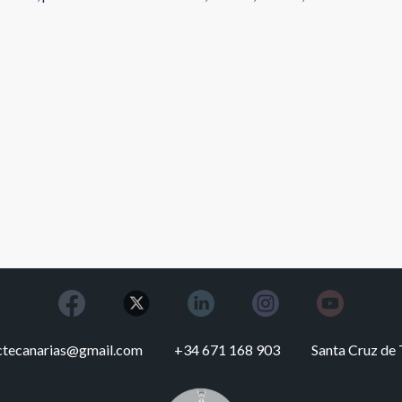
ctecanarias@gmail.com
+34 671 168 903
Santa Cruz de 
Image