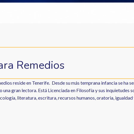
ara Remedios
su más temprana infancia se ha sentido atraída por el mundo de las palabras, por lo que
una gran lectora. Está Licenciada en Filosofía y sus inquietudes soc
cología, literatura, escritura, recursos humanos, oratoria, igualdad