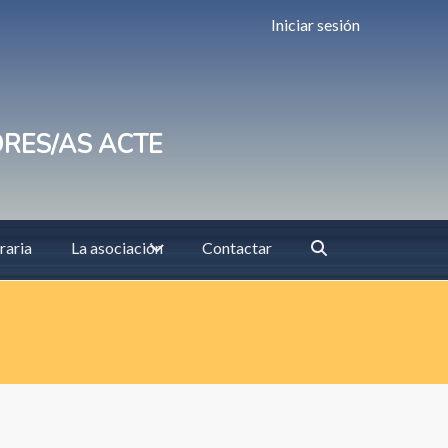
Iniciar sesión
ORES/AS ACTE
raria
La asociación
Contactar