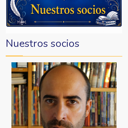
a
la
navegación
Nuestros socios