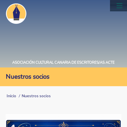
Pasar
al
Main
contenido
navig
principal
ASOCIACIÓN CULTURAL CANARIA DE ESCRITORES/AS ACTE
Nuestros socios
Sobrescribir
Inicio
Nuestros socios
enlaces
de
ayuda