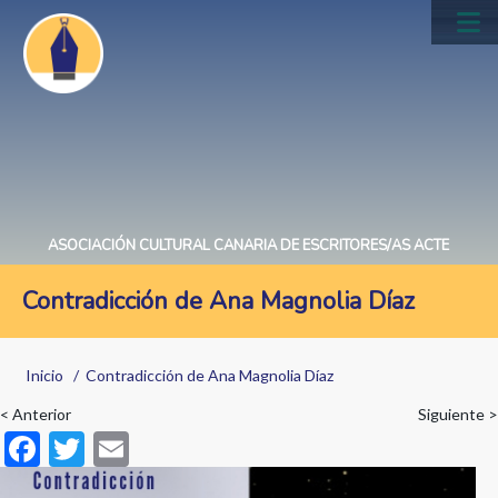
Pasar
al
Main
contenido
navig
principal
ASOCIACIÓN CULTURAL CANARIA DE ESCRITORES/AS ACTE
Contradicción de Ana Magnolia Díaz
Sobrescribir
Inicio
Contradicción de Ana Magnolia Díaz
enlaces
< Anterior
Siguiente >
de
F
T
E
ayuda
ac
w
m