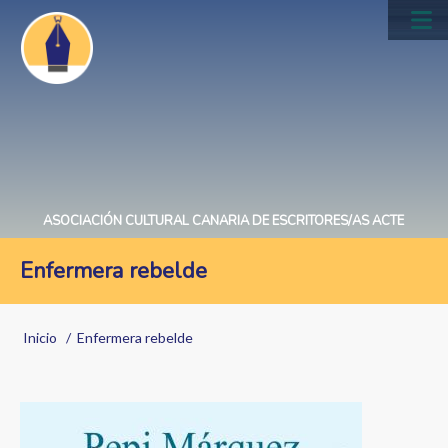
Pasar
al
Main
contenido
navig
principal
ASOCIACIÓN CULTURAL CANARIA DE ESCRITORES/AS ACTE
Enfermera rebelde
Sobrescribir
Inicio
Enfermera rebelde
enlaces
de
Image
ayuda