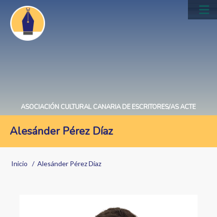
Pasar
al
Main
contenido
navig
principal
ASOCIACIÓN CULTURAL CANARIA DE ESCRITORES/AS ACTE
Alesánder Pérez Díaz
Sobrescribir
Inicio
Alesánder Pérez Díaz
enlaces
de
ayuda