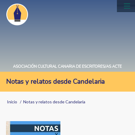
Pasar
al
Main
contenido
navig
principal
ASOCIACIÓN CULTURAL CANARIA DE ESCRITORES/AS ACTE
Notas y relatos desde Candelaria
Sobrescribir
Inicio
Notas y relatos desde Candelaria
enlaces
de
Image
ayuda