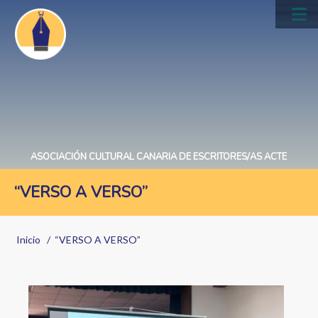
Pasar
al
Main
contenido
navig
principal
ASOCIACIÓN CULTURAL CANARIA DE ESCRITORES/AS ACTE
“VERSO A VERSO”
Sobrescribir
Inicio
“VERSO A VERSO”
enlaces
de
ayuda
Image