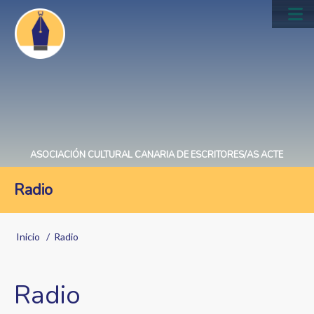
Pasar
al
Main
contenido
navig
principal
ASOCIACIÓN CULTURAL CANARIA DE ESCRITORES/AS ACTE
Radio
Sobrescribir
Inicio
Radio
enlaces
de
Radio
ayuda