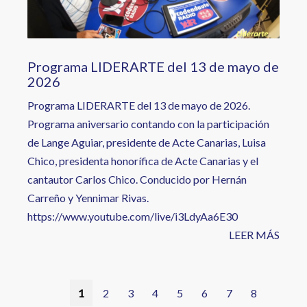
Programa LIDERARTE del 13 de mayo de
2026
Programa LIDERARTE del 13 de mayo de 2026.
Programa aniversario contando con la participación
de Lange Aguiar, presidente de Acte Canarias, Luisa
Chico, presidenta honorífica de Acte Canarias y el
cantautor Carlos Chico. Conducido por Hernán
Carreño y Yennimar Rivas.
https://www.youtube.com/live/i3LdyAa6E30
LEER MÁS
Paginación
Página
1
Página
2
Página
3
Página
4
Página
5
Página
6
Página
7
Página
8