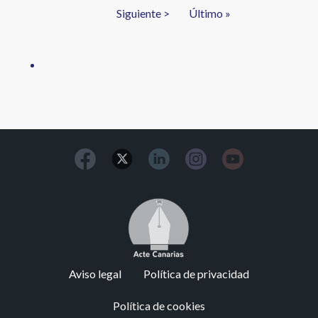
actual
Siguiente
Siguiente >
Última
Último »
página
página
Image
Footer
Aviso legal
Política de privacidad
menu
Política de cookies