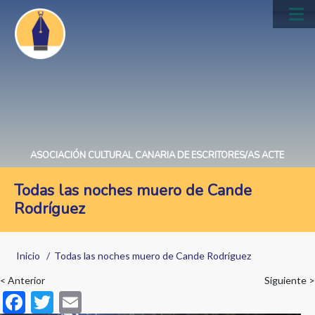
Pasar
al
Main
contenido
navig
principal
ASOCIACIÓN CULTURAL CANARIA DE ESCRITORES/AS ACTE
Todas las noches muero de Cande
Rodríguez
Sobrescribir
Inicio
Todas las noches muero de Cande Rodríguez
enlaces
< Anterior
Siguiente >
de
F
T
E