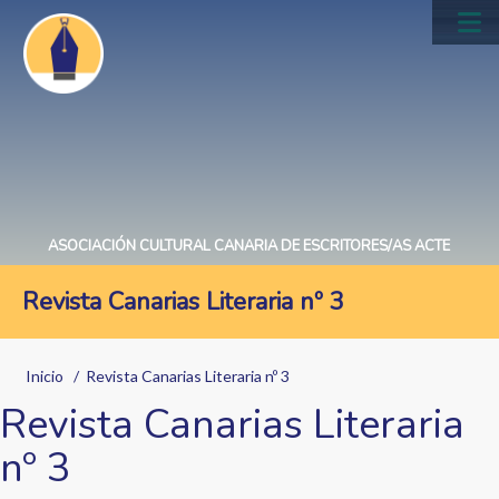
Pasar
al
Main
contenido
navig
principal
ASOCIACIÓN CULTURAL CANARIA DE ESCRITORES/AS ACTE
Revista Canarias Literaria nº 3
Sobrescribir
Inicio
Revista Canarias Literaria nº 3
enlaces
Revista Canarias Literaria
de
nº 3
ayuda