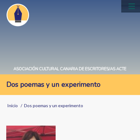
Pasar
al
Main
contenido
navig
principal
ASOCIACIÓN CULTURAL CANARIA DE ESCRITORES/AS ACTE
Dos poemas y un experimento
Sobrescribir
Inicio
Dos poemas y un experimento
enlaces
de
ayuda