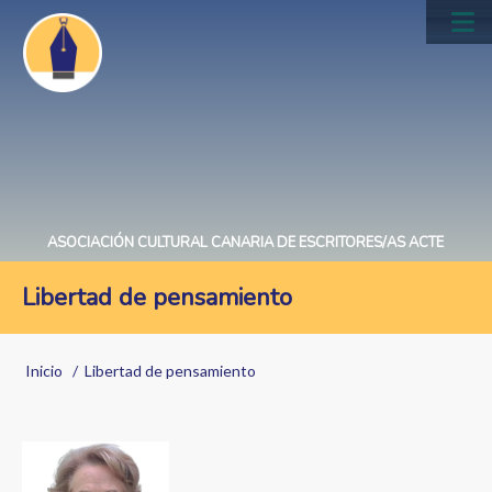
Pasar
al
Main
contenido
navig
principal
ASOCIACIÓN CULTURAL CANARIA DE ESCRITORES/AS ACTE
Libertad de pensamiento
Sobrescribir
Inicio
Libertad de pensamiento
enlaces
de
ayuda