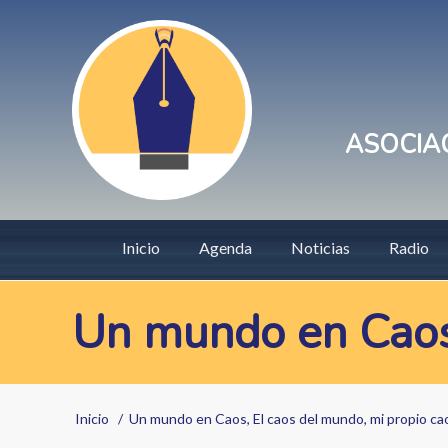
Pasar
User
al
account
contenido
principal
menu
ASOCIAC
Main
Inicio
Agenda
Noticias
Radio
navigation
Un mundo en Caos,
Sobrescribir
Inicio
Un mundo en Caos, El caos del mundo, mi propio c