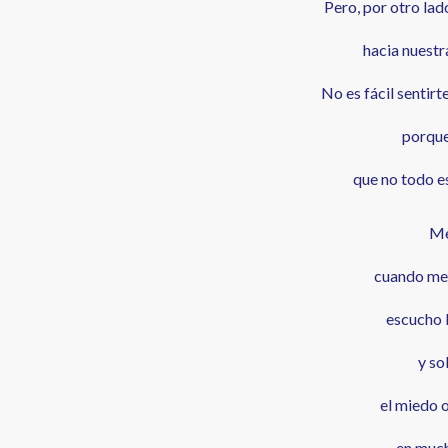
Pero, por otro la
hacia nuestr
No es fácil sentir
porque
que no todo es
Me
cuando me 
escucho l
y so
el miedo o
en muc