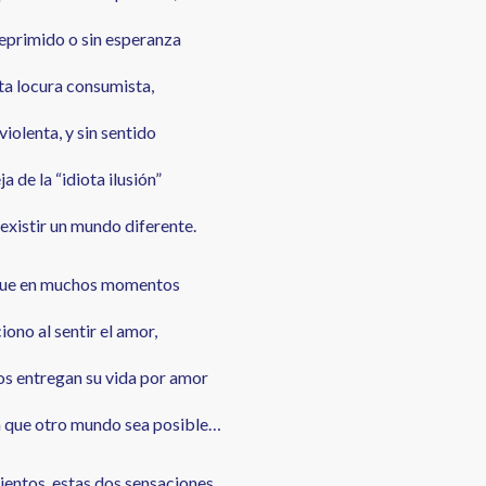
deprimido o sin esperanza
sta locura consumista,
violenta, y sin sentido
ja de la “idiota ilusión”
existir un mundo diferente.
que en muchos momentos
ono al sentir el amor,
os entregan su vida por amor
a que otro mundo sea posible…
ientos, estas dos sensaciones,