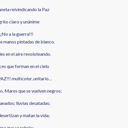
aneta reivindicando la Paz
grito claro y unánime
¡¡No a la guerra!!!
anos pintadas de blanco.
es en el aire revoloteando.
es que forman en el cielo
PAZ!!! multicolor, unitario…
s. Mares que se vuelven negros;
anados; lluvias desatadas;
esertizan y matan la vida;
erra que se rebela;