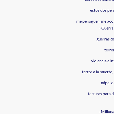
estos dos pe
me persiguen, me aco
· Guerra
guerras de
terro
violencia e i
terror a la muert
nápal 
torturas para d
· Millon