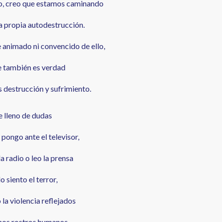
do, creo que estamos caminando
a propia autodestrucción.
te animado ni convencido de ello,
 también es verdad
 destrucción y sufrimiento.
 lleno de dudas
pongo ante el televisor,
a radio o leo la prensa
lo siento el terror,
 la violencia reflejados
hos rostros humanos