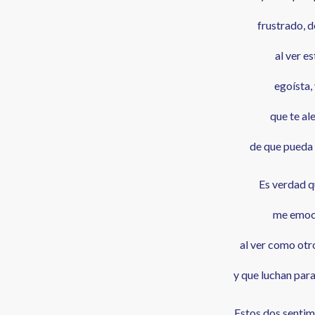
frustrado, 
al ver e
egoísta, 
que te ale
de que pueda 
Es verdad 
me emoci
al ver como otr
y que luchan par
Estos dos sentim