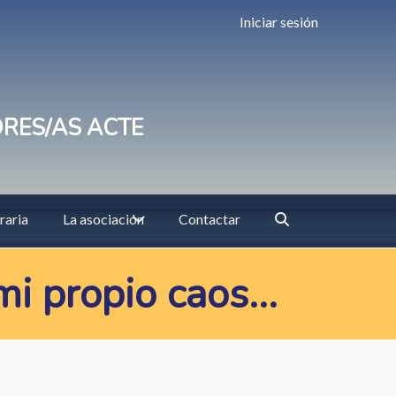
Iniciar sesión
ORES/AS ACTE
raria
La asociación
Contactar
mi propio caos…