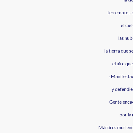
terremotos q
el cie
las nub
la tierra que s
el aire qu
· Manifesta
y defendi
Gente enca
por la 
Mártires muriendo