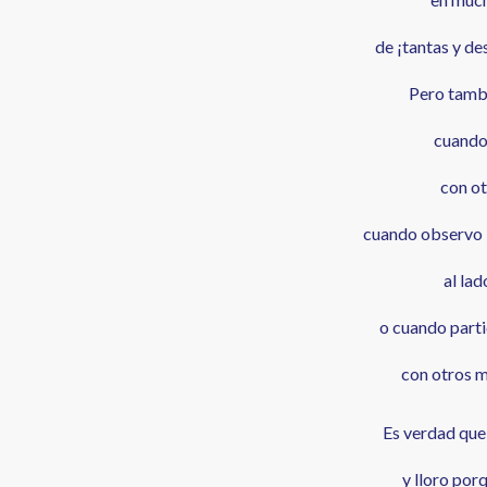
de ¡tantas y d
Pero tambi
cuando
con o
cuando observo l
al la
o cuando parti
con otros m
Es verdad qu
y lloro por