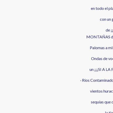
en todo el pl
con un 
de ¡
MONTAÑAS de m
Palomas a mil
Ondas de voc
un ¡¡¡SI A LA 
· Ríos Contaminado
vientos hurac
sequías que d
la ti