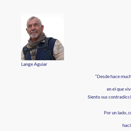
enlaces
de
ayuda
a
la
navegación
Lange Aguiar
“Desde hace much
en el que vi
Siento sus contradicc
Por un lado, 
haci