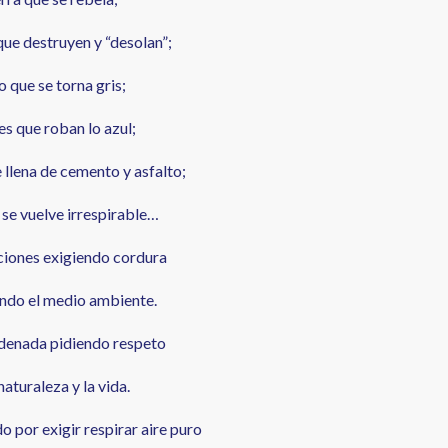
ue destruyen y “desolan”;
lo que se torna gris;
es que roban lo azul;
e llena de cemento y asfalto;
e se vuelve irrespirable…
ciones exigiendo cordura
endo el medio ambiente.
denada pidiendo respeto
naturaleza y la vida.
 por exigir respirar aire puro