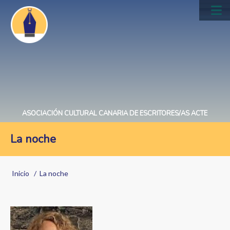
Pasar
al
Main
contenido
navig
principal
ASOCIACIÓN CULTURAL CANARIA DE ESCRITORES/AS ACTE
La noche
Sobrescribir
Inicio
La noche
enlaces
de
ayuda